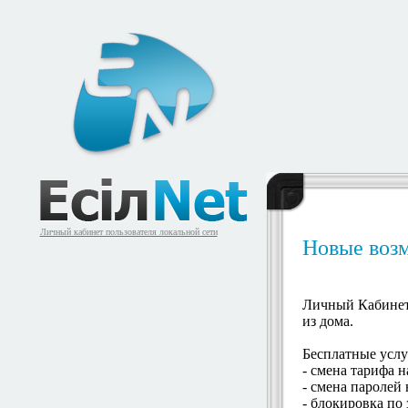
ЕсiлNet
Личный кабинет пользователя локальной сети
Новые воз
Личный Кабинет 
из дома.
Бесплатные услу
- смена тарифа 
- смена паролей 
- блокировка по 